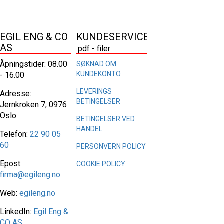
EGIL ENG & CO
KUNDESERVICE
AS
.pdf - filer
Åpningstider: 08.00
SØKNAD OM
KUNDEKONTO
- 16.00
LEVERINGS
Adresse:
BETINGELSER
Jernkroken 7, 0976
Oslo
BETINGELSER VED
HANDEL
Telefon:
22 90 05
60
PERSONVERN POLICY
Epost:
COOKIE POLICY
firma@egileng.no
Web:
egileng.no
LinkedIn:
Egil Eng &
CO AS